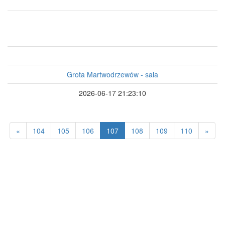
Grota Martwodrzewów - sala
2026-06-17 21:23:10
(aktualnie)
«
104
105
106
107
108
109
110
»