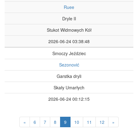
Ruee
Dryle II
Stukot Widmowych Kół
2026-06-24 03:38:48
Smoczy Jeździec
Sezonović
Garstka dryli
Skały Umarłych
2026-06-24 00:12:15
(aktualnie)
«
6
7
8
9
10
11
12
»